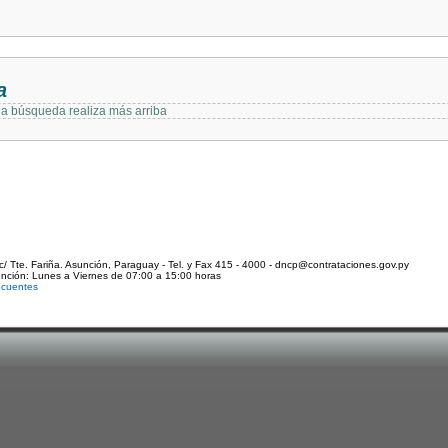
a
 la búsqueda realiza más arriba
c/ Tte. Fariña. Asunción, Paraguay - Tel. y Fax 415 - 4000 - dncp@contrataciones.gov.py
ención: Lunes a Viernes de 07:00 a 15:00 horas
ecuentes