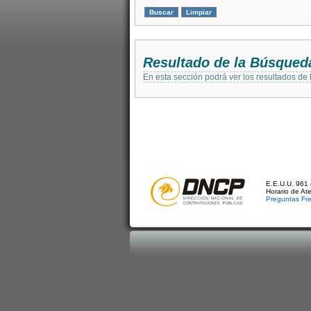
Resultado de la Búsqued
En esta sección podrá ver los resultados de
E.E.U.U. 961 
Horario de At
Preguntas Fr