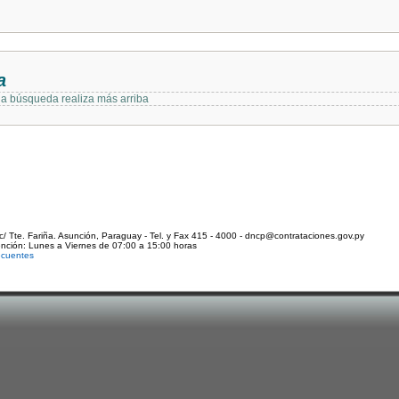
a
 la búsqueda realiza más arriba
c/ Tte. Fariña. Asunción, Paraguay - Tel. y Fax 415 - 4000 - dncp@contrataciones.gov.py
ención: Lunes a Viernes de 07:00 a 15:00 horas
ecuentes