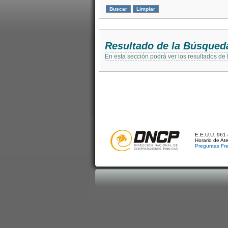
Resultado de la Búsqued
En esta sección podrá ver los resultados de
E.E.U.U. 961 
Horario de At
Preguntas Fr