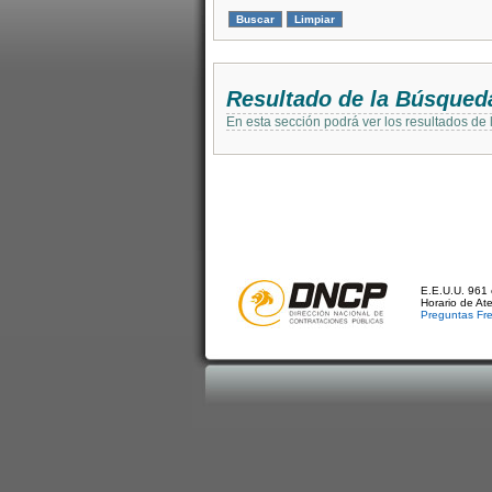
Resultado de la Búsqued
En esta sección podrá ver los resultados de
E.E.U.U. 961 
Horario de At
Preguntas Fr