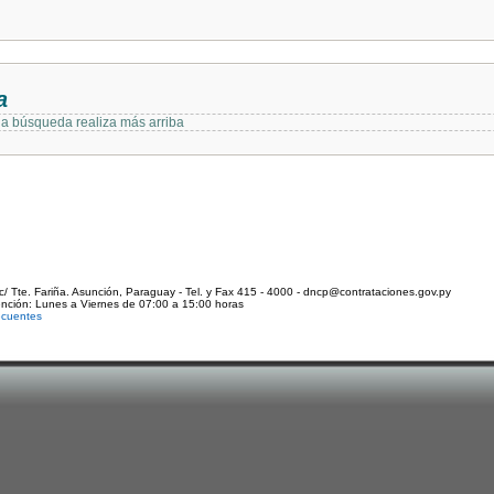
a
 la búsqueda realiza más arriba
c/ Tte. Fariña. Asunción, Paraguay - Tel. y Fax 415 - 4000 - dncp@contrataciones.gov.py
ención: Lunes a Viernes de 07:00 a 15:00 horas
ecuentes