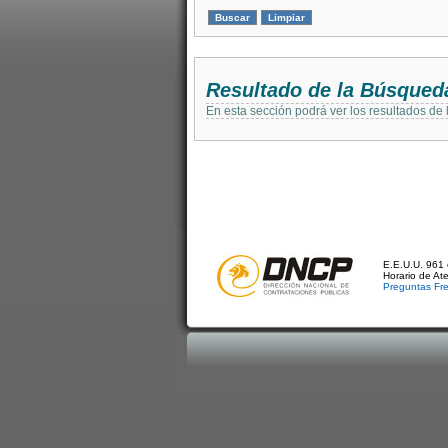
Resultado de la Búsqued
En esta sección podrá ver los resultados de
E.E.U.U. 961 
Horario de At
Preguntas Fr