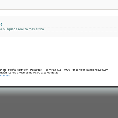
a
 la búsqueda realiza más arriba
c/ Tte. Fariña. Asunción, Paraguay - Tel. y Fax 415 - 4000 - dncp@contrataciones.gov.py
ención: Lunes a Viernes de 07:00 a 15:00 horas
ecuentes