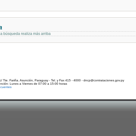
a
 la búsqueda realiza más arriba
c/ Tte. Fariña. Asunción, Paraguay - Tel. y Fax 415 - 4000 - dncp@contrataciones.gov.py
ención: Lunes a Viernes de 07:00 a 15:00 horas
ecuentes