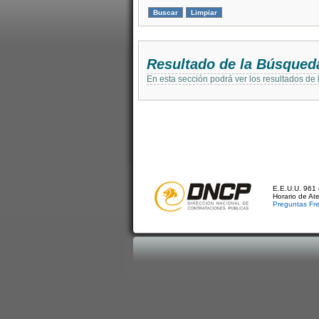
Resultado de la Búsqued
En esta sección podrá ver los resultados de
E.E.U.U. 961 
Horario de At
Preguntas Fr