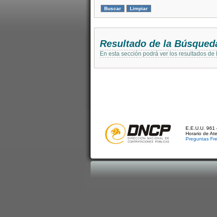
Resultado de la Búsqued
En esta sección podrá ver los resultados de
E.E.U.U. 961 
Horario de At
Preguntas Fr