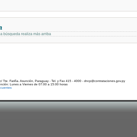
a
 la búsqueda realiza más arriba
c/ Tte. Fariña. Asunción, Paraguay - Tel. y Fax 415 - 4000 - dncp@contrataciones.gov.py
ención: Lunes a Viernes de 07:00 a 15:00 horas
ecuentes