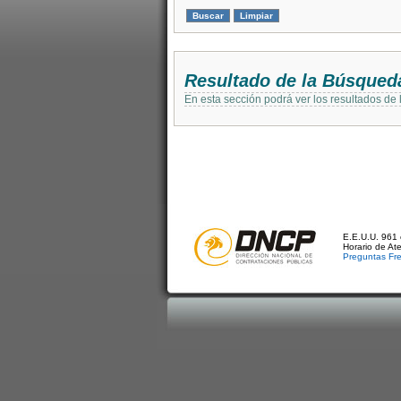
Resultado de la Búsqued
En esta sección podrá ver los resultados de
E.E.U.U. 961 
Horario de At
Preguntas Fr