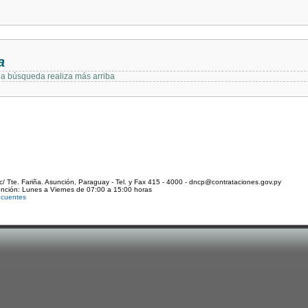
a
 la búsqueda realiza más arriba
c/ Tte. Fariña. Asunción, Paraguay - Tel. y Fax 415 - 4000 - dncp@contrataciones.gov.py
ención: Lunes a Viernes de 07:00 a 15:00 horas
ecuentes