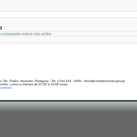
a
 la búsqueda realiza más arriba
c/ Tte. Fariña. Asunción, Paraguay - Tel. y Fax 415 - 4000 - dncp@contrataciones.gov.py
ención: Lunes a Viernes de 07:00 a 15:00 horas
ecuentes