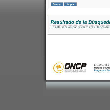
Resultado de la Búsqued
En esta sección podrá ver los resultados de
E.E.U.U. 961 
Horario de At
Preguntas Fr