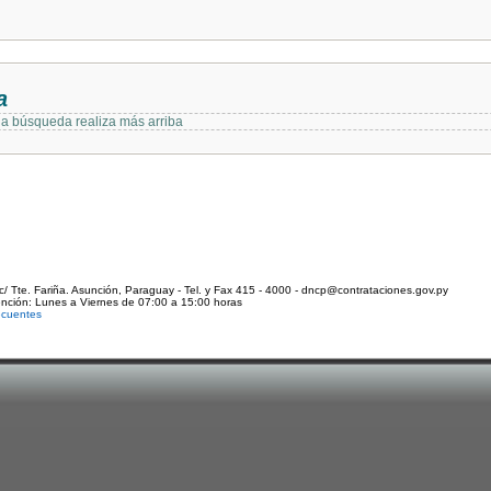
a
 la búsqueda realiza más arriba
c/ Tte. Fariña. Asunción, Paraguay - Tel. y Fax 415 - 4000 - dncp@contrataciones.gov.py
ención: Lunes a Viernes de 07:00 a 15:00 horas
ecuentes