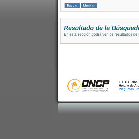
Resultado de la Búsqued
En esta sección podrá ver los resultados de
E.E.U.U. 961 
Horario de At
Preguntas Fr