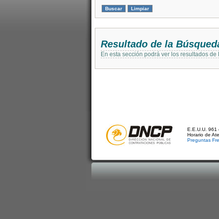
Resultado de la Búsqued
En esta sección podrá ver los resultados de
E.E.U.U. 961 
Horario de At
Preguntas Fr