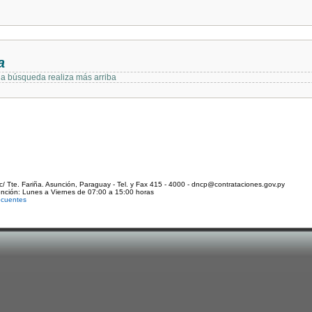
a
 la búsqueda realiza más arriba
c/ Tte. Fariña. Asunción, Paraguay - Tel. y Fax 415 - 4000 - dncp@contrataciones.gov.py
ención: Lunes a Viernes de 07:00 a 15:00 horas
ecuentes