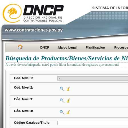
DNCP
Marco Legal
Planificación
Proceso
Búsqueda de Productos/Bienes/Servicios de Ni
A través de esta búsqueda, usted puede filtrar la cantidad de registros que encontrará
Cod. Nivel 1:
Cód. Nivel 2:
Cód. Nivel 3:
Cód. Nivel 4:
Código Catálogo/Título: