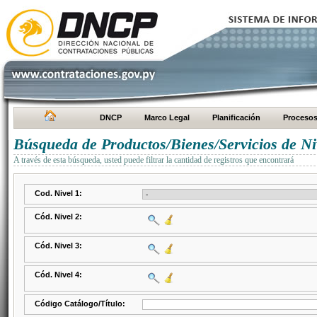
DNCP
Marco Legal
Planificación
Proceso
Búsqueda de Productos/Bienes/Servicios de Ni
A través de esta búsqueda, usted puede filtrar la cantidad de registros que encontrará
Cod. Nivel 1:
Cód. Nivel 2:
Cód. Nivel 3:
Cód. Nivel 4:
Código Catálogo/Título: