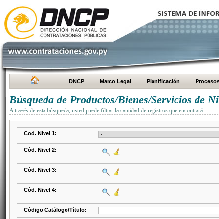
DNCP
Marco Legal
Planificación
Proceso
Búsqueda de Productos/Bienes/Servicios de Ni
A través de esta búsqueda, usted puede filtrar la cantidad de registros que encontrará
Cod. Nivel 1:
Cód. Nivel 2:
Cód. Nivel 3:
Cód. Nivel 4:
Código Catálogo/Título: