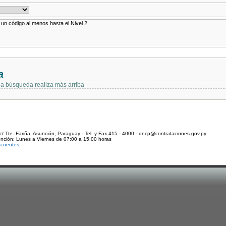
r un código al menos hasta el Nivel 2.
a
 la búsqueda realiza más arriba
c/ Tte. Fariña. Asunción, Paraguay - Tel. y Fax 415 - 4000 - dncp@contrataciones.gov.py
ención: Lunes a Viernes de 07:00 a 15:00 horas
ecuentes