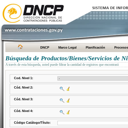
DNCP
Marco Legal
Planificación
Proceso
Búsqueda de Productos/Bienes/Servicios de Ni
A través de esta búsqueda, usted puede filtrar la cantidad de registros que encontrará
Cod. Nivel 1:
Cód. Nivel 2:
Cód. Nivel 3:
Cód. Nivel 4:
Código Catálogo/Título: