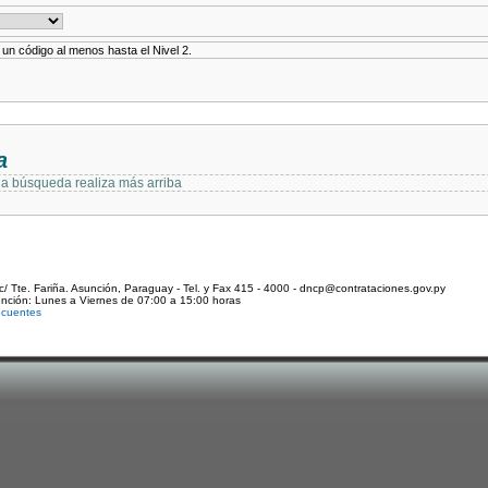
r un código al menos hasta el Nivel 2.
a
 la búsqueda realiza más arriba
c/ Tte. Fariña. Asunción, Paraguay - Tel. y Fax 415 - 4000 - dncp@contrataciones.gov.py
ención: Lunes a Viernes de 07:00 a 15:00 horas
ecuentes