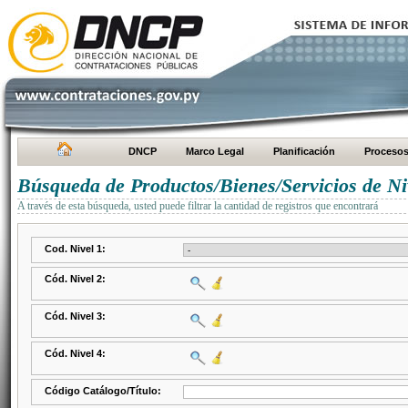
DNCP
Marco Legal
Planificación
Proceso
Búsqueda de Productos/Bienes/Servicios de Ni
A través de esta búsqueda, usted puede filtrar la cantidad de registros que encontrará
Cod. Nivel 1:
Cód. Nivel 2:
Cód. Nivel 3:
Cód. Nivel 4:
Código Catálogo/Título: