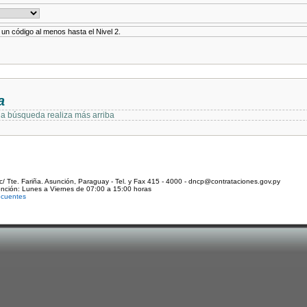
r un código al menos hasta el Nivel 2.
a
 la búsqueda realiza más arriba
c/ Tte. Fariña. Asunción, Paraguay - Tel. y Fax 415 - 4000 - dncp@contrataciones.gov.py
ención: Lunes a Viernes de 07:00 a 15:00 horas
ecuentes