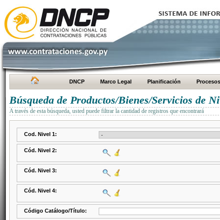
DNCP
Marco Legal
Planificación
Proceso
Búsqueda de Productos/Bienes/Servicios de Ni
A través de esta búsqueda, usted puede filtrar la cantidad de registros que encontrará
Cod. Nivel 1:
Cód. Nivel 2:
Cód. Nivel 3:
Cód. Nivel 4:
Código Catálogo/Título: