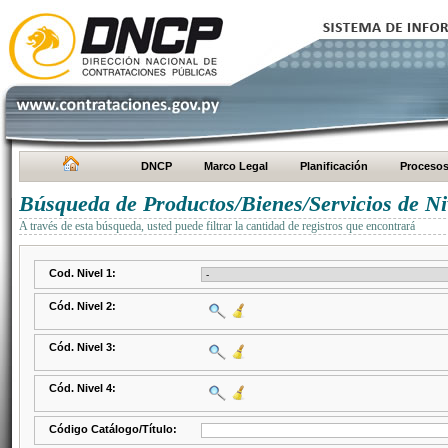
DNCP
Marco Legal
Planificación
Proceso
Búsqueda de Productos/Bienes/Servicios de Ni
A través de esta búsqueda, usted puede filtrar la cantidad de registros que encontrará
Cod. Nivel 1:
Cód. Nivel 2:
Cód. Nivel 3:
Cód. Nivel 4:
Código Catálogo/Título: