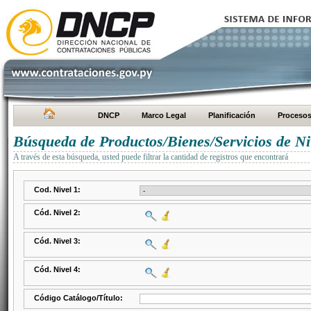
DNCP
Marco Legal
Planificación
Proceso
Búsqueda de Productos/Bienes/Servicios de Ni
A través de esta búsqueda, usted puede filtrar la cantidad de registros que encontrará
Cod. Nivel 1:
Cód. Nivel 2:
Cód. Nivel 3:
Cód. Nivel 4:
Código Catálogo/Título: