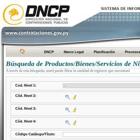
DNCP
Marco Legal
Planificación
Proceso
Búsqueda de Productos/Bienes/Servicios de Ni
A través de esta búsqueda, usted puede filtrar la cantidad de registros que encontrará
Cod. Nivel 1:
Cód. Nivel 2:
Cód. Nivel 3:
Cód. Nivel 4:
Código Catálogo/Título: