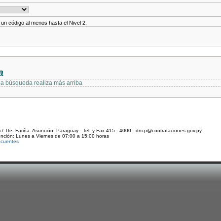
r un código al menos hasta el Nivel 2.
a
 la búsqueda realiza más arriba
c/ Tte. Fariña. Asunción, Paraguay - Tel. y Fax 415 - 4000 - dncp@contrataciones.gov.py
ención: Lunes a Viernes de 07:00 a 15:00 horas
ecuentes