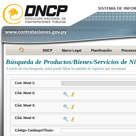
DNCP
Marco Legal
Planificación
Proceso
Búsqueda de Productos/Bienes/Servicios de Ni
A través de esta búsqueda, usted puede filtrar la cantidad de registros que encontrará
Cod. Nivel 1:
Cód. Nivel 2:
Cód. Nivel 3:
Cód. Nivel 4:
Código Catálogo/Título: