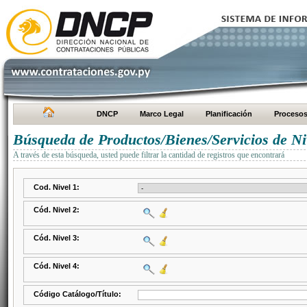
DNCP
Marco Legal
Planificación
Proceso
Búsqueda de Productos/Bienes/Servicios de Ni
A través de esta búsqueda, usted puede filtrar la cantidad de registros que encontrará
Cod. Nivel 1:
Cód. Nivel 2:
Cód. Nivel 3:
Cód. Nivel 4:
Código Catálogo/Título: