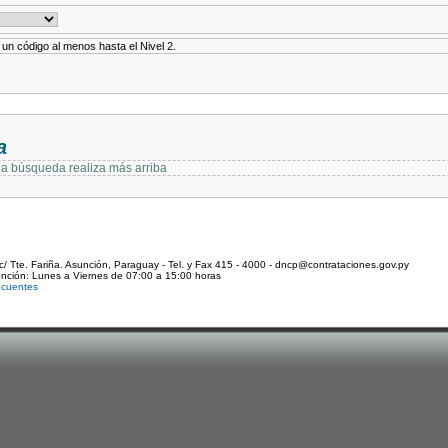
r un código al menos hasta el Nivel 2.
a
 la búsqueda realiza más arriba
c/ Tte. Fariña. Asunción, Paraguay - Tel. y Fax 415 - 4000 - dncp@contrataciones.gov.py
ención: Lunes a Viernes de 07:00 a 15:00 horas
ecuentes