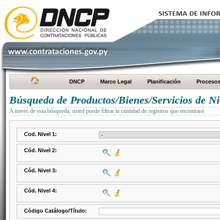
DNCP
Marco Legal
Planificación
Proceso
Búsqueda de Productos/Bienes/Servicios de Ni
A través de esta búsqueda, usted puede filtrar la cantidad de registros que encontrará
Cod. Nivel 1:
Cód. Nivel 2:
Cód. Nivel 3:
Cód. Nivel 4:
Código Catálogo/Título: