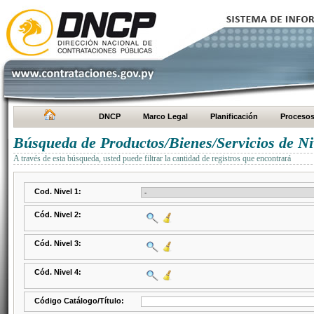
DNCP
Marco Legal
Planificación
Proceso
Búsqueda de Productos/Bienes/Servicios de Ni
A través de esta búsqueda, usted puede filtrar la cantidad de registros que encontrará
Cod. Nivel 1:
Cód. Nivel 2:
Cód. Nivel 3:
Cód. Nivel 4:
Código Catálogo/Título: