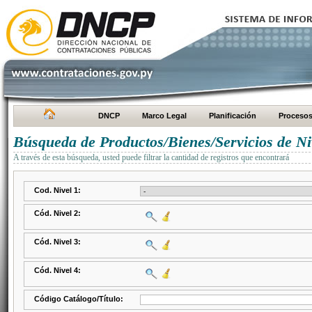
DNCP
Marco Legal
Planificación
Proceso
Búsqueda de Productos/Bienes/Servicios de Ni
A través de esta búsqueda, usted puede filtrar la cantidad de registros que encontrará
Cod. Nivel 1:
Cód. Nivel 2:
Cód. Nivel 3:
Cód. Nivel 4:
Código Catálogo/Título: