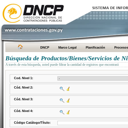
DNCP
Marco Legal
Planificación
Proceso
Búsqueda de Productos/Bienes/Servicios de Ni
A través de esta búsqueda, usted puede filtrar la cantidad de registros que encontrará
Cod. Nivel 1:
Cód. Nivel 2:
Cód. Nivel 3:
Cód. Nivel 4:
Código Catálogo/Título: