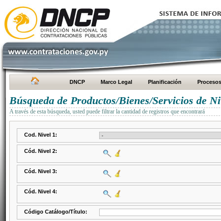
DNCP
Marco Legal
Planificación
Proceso
Búsqueda de Productos/Bienes/Servicios de Ni
A través de esta búsqueda, usted puede filtrar la cantidad de registros que encontrará
Cod. Nivel 1:
Cód. Nivel 2:
Cód. Nivel 3:
Cód. Nivel 4:
Código Catálogo/Título: