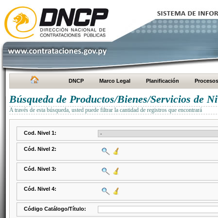
DNCP
Marco Legal
Planificación
Proceso
Búsqueda de Productos/Bienes/Servicios de Ni
A través de esta búsqueda, usted puede filtrar la cantidad de registros que encontrará
Cod. Nivel 1:
Cód. Nivel 2:
Cód. Nivel 3:
Cód. Nivel 4:
Código Catálogo/Título: