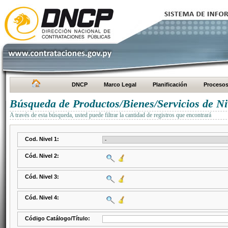
DNCP
Marco Legal
Planificación
Proceso
Búsqueda de Productos/Bienes/Servicios de Ni
A través de esta búsqueda, usted puede filtrar la cantidad de registros que encontrará
Cod. Nivel 1:
Cód. Nivel 2:
Cód. Nivel 3:
Cód. Nivel 4:
Código Catálogo/Título: