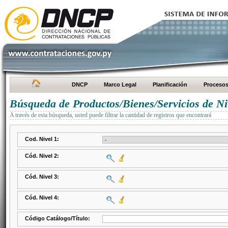
DNCP
Marco Legal
Planificación
Proceso
Búsqueda de Productos/Bienes/Servicios de Ni
A través de esta búsqueda, usted puede filtrar la cantidad de registros que encontrará
Cod. Nivel 1:
Cód. Nivel 2:
Cód. Nivel 3:
Cód. Nivel 4:
Código Catálogo/Título: