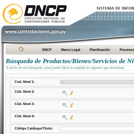
DNCP
Marco Legal
Planificación
Proceso
Búsqueda de Productos/Bienes/Servicios de Ni
A través de esta búsqueda, usted puede filtrar la cantidad de registros que encontrará
Cod. Nivel 1:
Cód. Nivel 2:
Cód. Nivel 3:
Cód. Nivel 4:
Código Catálogo/Título: