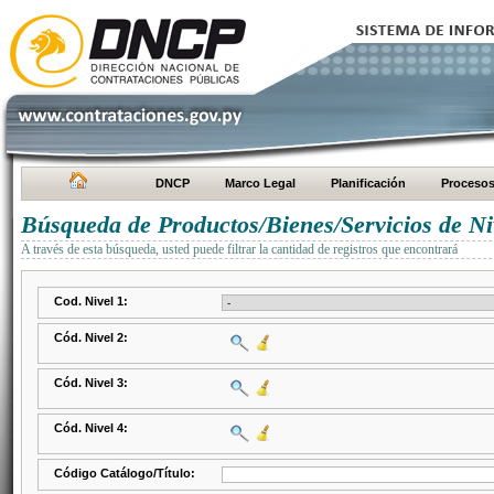
DNCP
Marco Legal
Planificación
Proceso
Búsqueda de Productos/Bienes/Servicios de Ni
A través de esta búsqueda, usted puede filtrar la cantidad de registros que encontrará
Cod. Nivel 1:
Cód. Nivel 2:
Cód. Nivel 3:
Cód. Nivel 4:
Código Catálogo/Título: