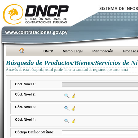
DNCP
Marco Legal
Planificación
Proceso
Búsqueda de Productos/Bienes/Servicios de Ni
A través de esta búsqueda, usted puede filtrar la cantidad de registros que encontrará
Cod. Nivel 1:
Cód. Nivel 2:
Cód. Nivel 3:
Cód. Nivel 4:
Código Catálogo/Título: