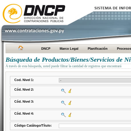
DNCP
Marco Legal
Planificación
Proceso
Búsqueda de Productos/Bienes/Servicios de Ni
A través de esta búsqueda, usted puede filtrar la cantidad de registros que encontrará
Cod. Nivel 1:
Cód. Nivel 2:
Cód. Nivel 3:
Cód. Nivel 4:
Código Catálogo/Título: