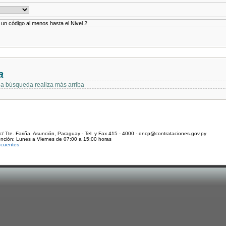
r un código al menos hasta el Nivel 2.
a
 la búsqueda realiza más arriba
c/ Tte. Fariña. Asunción, Paraguay - Tel. y Fax 415 - 4000 - dncp@contrataciones.gov.py
ención: Lunes a Viernes de 07:00 a 15:00 horas
ecuentes