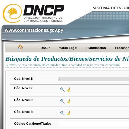
DNCP
Marco Legal
Planificación
Proceso
Búsqueda de Productos/Bienes/Servicios de Ni
A través de esta búsqueda, usted puede filtrar la cantidad de registros que encontrará
Cod. Nivel 1:
Cód. Nivel 2:
Cód. Nivel 3:
Cód. Nivel 4:
Código Catálogo/Título: