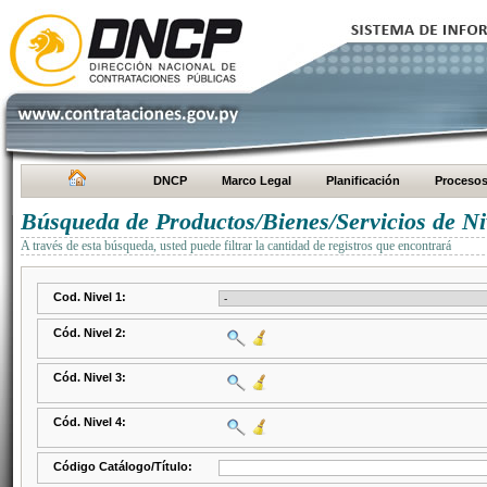
DNCP
Marco Legal
Planificación
Proceso
Búsqueda de Productos/Bienes/Servicios de Ni
A través de esta búsqueda, usted puede filtrar la cantidad de registros que encontrará
Cod. Nivel 1:
Cód. Nivel 2:
Cód. Nivel 3:
Cód. Nivel 4:
Código Catálogo/Título: