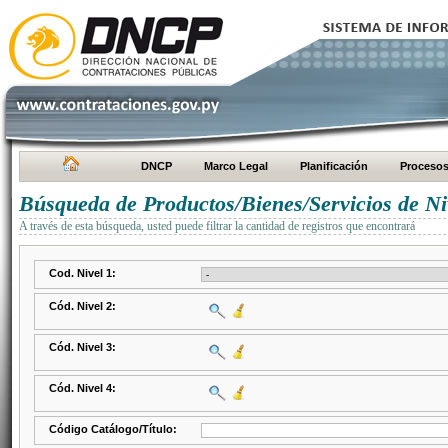
DNCP
Marco Legal
Planificación
Proceso
Búsqueda de Productos/Bienes/Servicios de Ni
A través de esta búsqueda, usted puede filtrar la cantidad de registros que encontrará
Cod. Nivel 1:
Cód. Nivel 2:
Cód. Nivel 3:
Cód. Nivel 4:
Código Catálogo/Título: