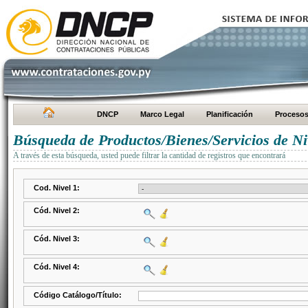
DNCP
Marco Legal
Planificación
Proceso
Búsqueda de Productos/Bienes/Servicios de Ni
A través de esta búsqueda, usted puede filtrar la cantidad de registros que encontrará
Cod. Nivel 1:
Cód. Nivel 2:
Cód. Nivel 3:
Cód. Nivel 4:
Código Catálogo/Título: