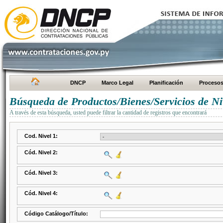
DNCP
Marco Legal
Planificación
Proceso
Búsqueda de Productos/Bienes/Servicios de Ni
A través de esta búsqueda, usted puede filtrar la cantidad de registros que encontrará
Cod. Nivel 1:
Cód. Nivel 2:
Cód. Nivel 3:
Cód. Nivel 4:
Código Catálogo/Título: