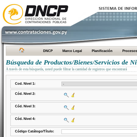
DNCP
Marco Legal
Planificación
Proceso
Búsqueda de Productos/Bienes/Servicios de Ni
A través de esta búsqueda, usted puede filtrar la cantidad de registros que encontrará
Cod. Nivel 1:
Cód. Nivel 2:
Cód. Nivel 3:
Cód. Nivel 4:
Código Catálogo/Título: