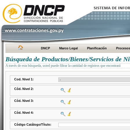
DNCP
Marco Legal
Planificación
Proceso
Búsqueda de Productos/Bienes/Servicios de Ni
A través de esta búsqueda, usted puede filtrar la cantidad de registros que encontrará
Cod. Nivel 1:
Cód. Nivel 2:
Cód. Nivel 3:
Cód. Nivel 4:
Código Catálogo/Título: