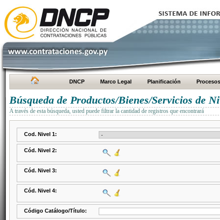
DNCP
Marco Legal
Planificación
Proceso
Búsqueda de Productos/Bienes/Servicios de Ni
A través de esta búsqueda, usted puede filtrar la cantidad de registros que encontrará
Cod. Nivel 1:
Cód. Nivel 2:
Cód. Nivel 3:
Cód. Nivel 4:
Código Catálogo/Título: