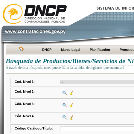
DNCP
Marco Legal
Planificación
Proceso
Búsqueda de Productos/Bienes/Servicios de Ni
A través de esta búsqueda, usted puede filtrar la cantidad de registros que encontrará
Cod. Nivel 1:
Cód. Nivel 2:
Cód. Nivel 3:
Cód. Nivel 4:
Código Catálogo/Título: