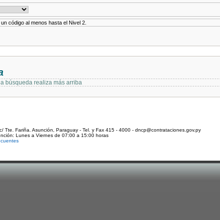
r un código al menos hasta el Nivel 2.
a
 la búsqueda realiza más arriba
c/ Tte. Fariña. Asunción, Paraguay - Tel. y Fax 415 - 4000 - dncp@contrataciones.gov.py
ención: Lunes a Viernes de 07:00 a 15:00 horas
ecuentes