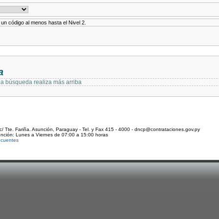
r un código al menos hasta el Nivel 2.
a
 la búsqueda realiza más arriba
c/ Tte. Fariña. Asunción, Paraguay - Tel. y Fax 415 - 4000 - dncp@contrataciones.gov.py
ención: Lunes a Viernes de 07:00 a 15:00 horas
ecuentes